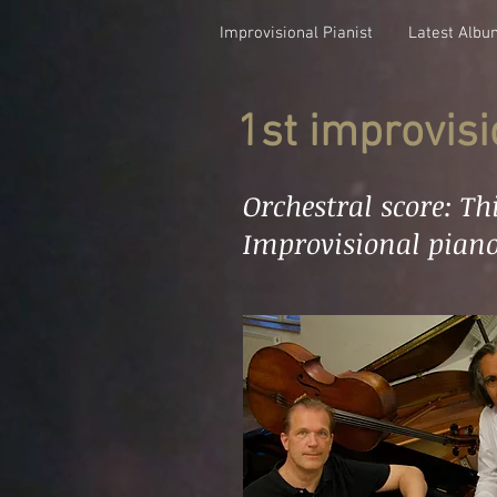
Improvisional Pianist
Latest Albu
1st improvis
Orchestral score: T
Improvisional piano