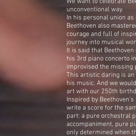
We want to celebrate Bee
unconventional way.
In his personal union as
Beethoven also mastered
courage and full of insp
journey into musical wor
It is said that Beethoven
his 3rd piano concerto i
improvised the missing p
This artistic daring is a
his music. And we would 
art with our 250th birthd
Inspired by Beethoven's 
write a score for the sa
part: a pure orchestral p
accompaniment, pure pian
only determined when th