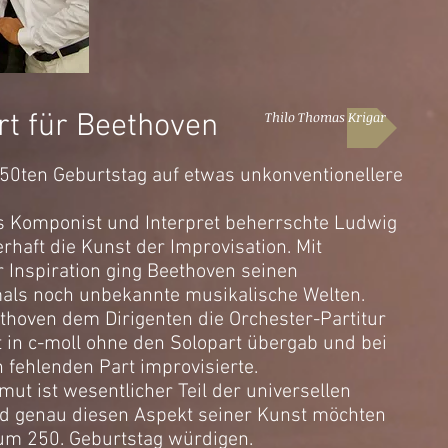
rt für Beethoven
Thilo Thomas Krigar
0ten Geburtstag auf etwas unkonventionellere
ls Komponist und Interpret beherrschte Ludwig
haft die Kunst der Improvisation. Mit
 Inspiration ging Beethoven seinen
als noch unbekannte musikalische Welten.
eethoven dem Dirigenten die Orchester-Partitur
 in c-moll ohne den Solopart übergab und bei
 fehlenden Part improvisierte.
ut ist wesentlicher Teil der universellen
nd genau diesen Aspekt seiner Kunst möchten
um 250. Geburtstag würdigen.