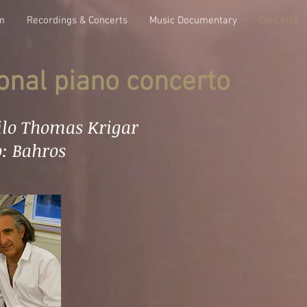
m
Recordings & Concerts
Music Documentary
Concerto
ional piano concerto
hilo Thomas Krigar
: Bahros