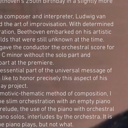
thoven's 250th birthday in a slightly more
 a composer and interpreter, Ludwig van
 the art of improvisation. With determined
iration, Beethoven embarked on his artistic
lds that were still unknown at the time.
 gave the conductor the orchestral score for
n C minor without the solo part and
art at the premiere.
n essential part of the universal message of
like to honor precisely this aspect of his
ay project.
motivic-thematic method of composition, I
me slim orchestration with an empty piano
relude, the use of the piano with orchestral
o solos, interludes by the orchestra. It is
e piano plays, but not what.