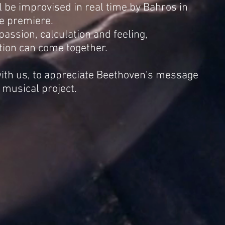
l be improvised in real time by Bahros in
he premiere.
 passion, calculation and feeling,
tion can come together.
with us, to appreciate Beethoven's message
 musical project.